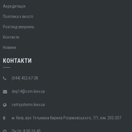
Акредитація
Політика з якості
Розгляд звернень
Контакти
Новини
КОНТАКТИ
(044) 452-67-38
dep14@csm.kiev.ua
certsystems.kiev.ua
м. Київ, вул. Гетьмана Кирила Розумовського, 7/1, кім. 202-207
Пн-Чт: 8:00-16:45